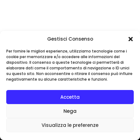
Gestisci Consenso
Per fornire le migliori esperienze, utilizziamo tecnologie come i
cookie per memorizzare e/o accedere alle informazioni del
dispositivo. Il consenso a queste tecnologie ci permetterà di
elaborare dati come il comportamento di navigazione o ID unici
su questo sito. Non acconsentire o ritirare il consenso può influire
negativamente su alcune caratteristiche e funzioni.
Disclaimer, Termini e Condizioni, MAR
Accetta
Renato Decarolis, P.IVA:
Nega
03937240715
Visualizza le preferenze